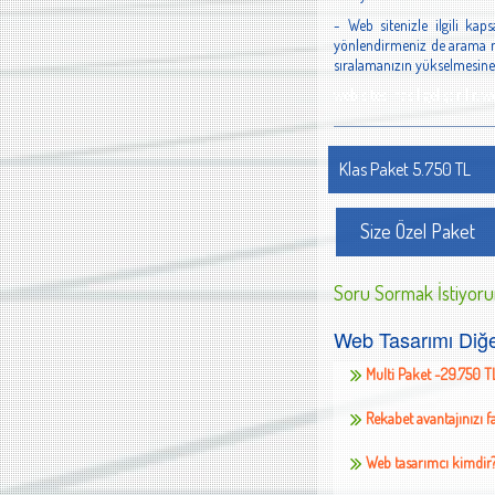
- Web sitenizle ilgili ka
yönlendirmeniz de arama mot
sıralamanızın yükselmesine 
web sitesi nasıl geliştirili
Klas Paket 5.750 TL
Size Özel Paket
Soru Sormak İstiyor
Web Tasarımı Diğe
Multi Paket -29.750 T
Rekabet avantajınızı f
Web tasarımcı kimdir