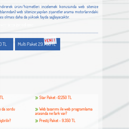
ilendirerek ürün/hizmetleri incelemek konusunda web sitenize
ntılarından) web sitenize yapılan ziyaretler arama motorlarındaki
ası olması daha da yüksek fayda sağlayacaktır.
ut web sitesi güncelleme
YENİ !
0 TL
Multi Paket 29.750 TL
 TL
Star Paket -12.250 TL
rı da sordu
Web tasarımı ile web programlama
arasında ne fark var?
ştirilir?
Prestij Paket - 9.350 TL