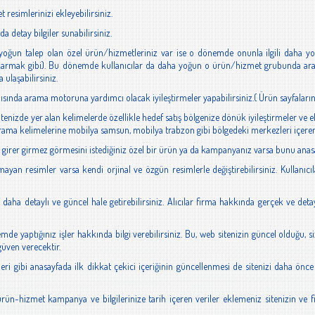
 resimlerinizi ekleyebilirsiniz.
a detay bilgiler sunabilirsiniz.
oğun talep olan özel ürün/hizmetleriniz var ise o dönemde onunla ilgili daha yoğun 
karmak gibi). Bu dönemde kullanıcılar da daha yoğun o ürün/hizmet grubunda ara
 ulaşabilirsiniz.
apısında arama motoruna yardımcı olacak iyileştirmeler yapabilirsiniz.( Ürün sayfaları
enizde yer alan kelimelerde özellikle hedef satış bölgenize dönük iyileştirmeler ve 
arama kelimelerine mobilya samsun, mobilya trabzon gibi bölgedeki merkezleri içeren 
ze girer girmez görmesini istediğiniz özel bir ürün ya da kampanyanız varsa bunu anasa
mayan resimler varsa kendi orjinal ve özgün resimlerle değiştirebilirsiniz. Kullanıc
ri daha detaylı ve güncel hale getirebilirsiniz. Alıcılar firma hakkında gerçek ve de
mde yaptığınız işler hakkında bilgi verebilirsiniz. Bu, web sitenizin güncel olduğu
güven verecektir.
leri gibi anasayfada ilk dikkat çekici içeriğinin güncellenmesi de sitenizi daha önce
ürün-hizmet kampanya ve bilgilerinize tarih içeren veriler eklemeniz sitenizin ve 