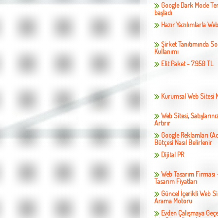
Google Dark Mode Tem
başladı
Hazır Yazılımlarla Web
Şirket Tanıtımında S
Kullanımı
Elit Paket - 7.950 TL
Kurumsal Web Sitesi 
Web Sitesi, Satışların
Artırır
Google Reklamları (A
Bütçesi Nasıl Belirlenir
Dijital PR
Web Tasarım Firması 
Tasarım Fiyatları
Güncel İçerikli Web Si
Arama Motoru
Evden Çalışmaya Geçe