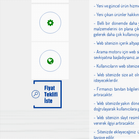
- Yeni ve güncel ürün hizmet
- Yeni çıkan ürünler hakkınd
- Belli bir dönemde daha y
malzemelerini ön plana çı
gelerek daha çok kullanıcıya
- Web sitenizin içerik alty
- Arama motoru için web sit
sevkiyatına başladıysanız, 
- Kullanıcıların web siteni
- Web sitenizde size ait ol
isteyeceklerdir.
- Firmanızı tanıtan bilgile
artıracaktır.
- Web sitenizde yakın döne
doğrulayarak kullanıcılara 
- Web sitenizin slayt resim
vererek ilgiyi artıracaktır.
- Sitenizde ekleyeceğiniz 
tavsiye edilir.