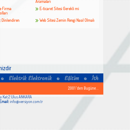
Aramaları
e Firma
E-ticaret Sitesi Gerekli mi
olları
 Dinlendiren
Web Sitesi Zemin Rengi Nasıl Olmalı
izdir
2001'den Bugüne...
ısı Kat:2 Ulus ANKARA
Email:
info@versiyon.com.tr