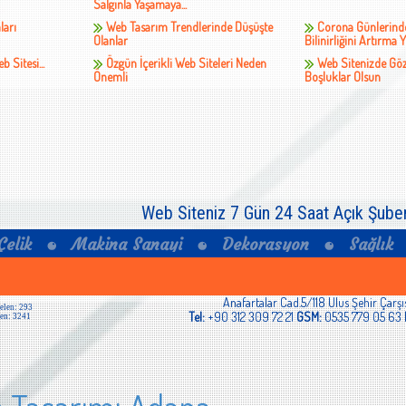
Salgınla Yaşamaya...
ları
Web Tasarım Trendlerinde Düşüşte
Corona Günlerind
Olanlar
Bilinirliğini Artırma Y
 Sitesi...
Özgün İçerikli Web Siteleri Neden
Web Sitenizde Göz
Önemli
Boşluklar Olsun
Web Siteniz 7 Gün 24 Saat Açık Şuben
Anafartalar Cad.5/118 Ulus Şehir Çarş
Tel:
+90 312 309 72 21
GSM:
0535 779 05 63