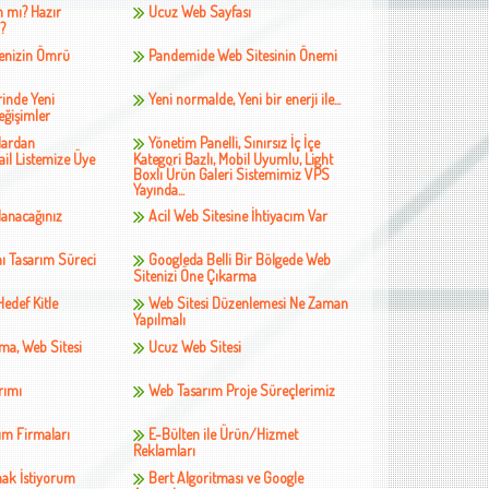
m mı? Hazır
Ucuz Web Sayfası
?
itenizin Ömrü
Pandemide Web Sitesinin Önemi
rinde Yeni
Yeni normalde, Yeni bir enerji ile...
eğişimler
lardan
Yönetim Panelli, Sınırsız İç İçe
il Listemize Üye
Kategori Bazlı, Mobil Uyumlu, Light
Boxlı Ürün Galeri Sistemimiz VPS
Yayında...
lanacağınız
Acil Web Sitesine İhtiyacım Var
mı Tasarım Süreci
Googleda Belli Bir Bölgede Web
Sitenizi Öne Çıkarma
edef Kitle
Web Sitesi Düzenlemesi Ne Zaman
Yapılmalı
rma, Web Sitesi
Ucuz Web Sitesi
rımı
Web Tasarım Proje Süreçlerimiz
ım Firmaları
E-Bülten ile Ürün/Hizmet
Reklamları
mak İstiyorum
Bert Algoritması ve Google