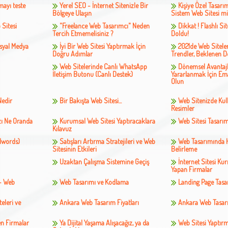
ayı teste
Yerel SEO - İnternet Sitenizle Bir
Kişiye Özel Tasarı
Bölgeye Ulaşın
Sistem Web Sitesi mi
 Sitesi
"Freelance Web Tasarımcı" Neden
Dikkat ! Flashlı S
Tercih Etmemelisiniz ?
Doldu!
osyal Medya
İyi Bir Web Sitesi Yaptırmak İçin
2021de Web Sitele
Doğru Adımlar
Trendler, Beklenen D
Web Sitelerinde Canlı WhatsApp
Dönemsel Avantaj
İletişim Butonu (Canlı Destek)
Yararlanmak İçin Ema
Olun
Nedir
Bir Bakışta Web Sitesi...
Web Sitenizde Kul
Resimler
ızı Ne Oranda
Kurumsal Web Sitesi Yaptıracaklara
Web Sitesi Tasarı
Kılavuz
dwords)
Satışları Artırma Stratejileri ve Web
Web Tasarımında H
Sitesinin Etkileri
Belirleme
Uzaktan Çalışma Sistemine Geçiş
İnternet Sitesi Ku
Yapan Firmalar
- Web
Web Tasarımı ve Kodlama
Landing Page Tasa
teleri ve
Ankara Web Tasarım Fiyatları
Ankara Web Tasar
n Firmalar
Ya Dijital Yaşama Alışacağız, ya da
Web Sitesi Yaptır