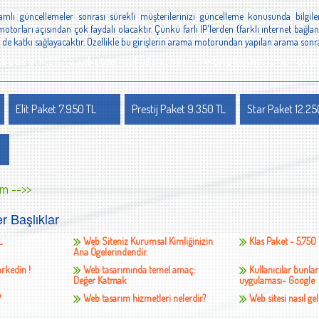
psamlı güncellemeler sonrası sürekli müşterilerinizi güncelleme konusunda bilg
orları açısından çok faydalı olacaktır. Çünkü farlı IP'lerden (farklı internet bağla
de katkı sağlayacaktır. Özellikle bu girişlerin arama motorundan yapılan arama sonr
r, web sitesi güncelleme, web sitemi nasıl geliştirebilirim, mevcut site güncelleme, mevc
Elit Paket 7.950 TL
Prestij Paket 9.350 TL
Star Paket 12.25
um -->>
r Başlıklar
L
Web Siteniz Kurumsal Kimliğinizin
Klas Paket - 5.750
Ana Ögelerindendir.
arkedin !
Web tasarımında temel amaç:
Kullanıcılar bunla
Değer Katmak
uygulaması- Google
?
Web tasarım hizmetleri nelerdir?
Web sitesi nasıl geli