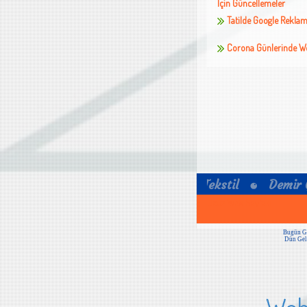
İçin Güncellemeler
Tatilde Google Reklam
Corona Günlerinde Web
Ucuz Web Sayfası