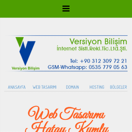
ANASAYFA
WEB TASARIMI
DOMAİN
HOSTİNG
BÖLGELER
Web Tasarımı
Hatay Kumlu