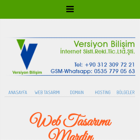
ANASAYFA
WEB TASARIMI
DOMAİN
HOSTİNG
BÖLGELER
Web Tasarımı
Mardin