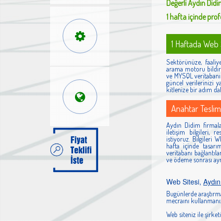
Değerli
Aydın Did
1 hafta içinde profe
1 Haftada Web S
Sektörünüze, faaliyet
arama motoru bildiri
ve MYSQL veritabanı i
güncel verilerinizi y
kitlenize bir adım da
Anahtar Teslim
Aydın Didim firmalar
iletişim bilgileri,
istiyoruz. Bilgileri
hafta içinde tasar
veritabanı bağlantıla
ve ödeme sonrası aynı
Web Sitesi,
Aydın
Bugünlerde araştırma
mecraını kullanmanız
Web siteniz ile şirketi