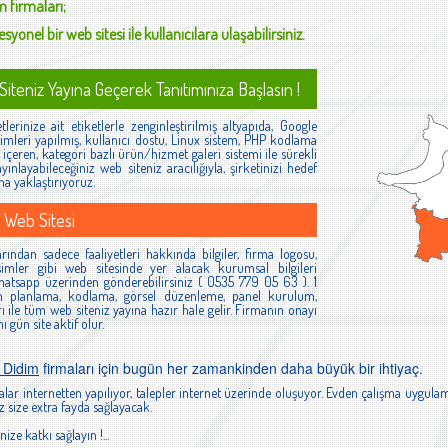
im
firmaları;
syonel bir web sitesi ile kullanıcılara ulaşabilirsiniz.
iteniz Yayına Geçerek Tanıtımınıza Başlasın !
lerinize ait etiketlerle zenginleştirilmiş altyapıda, Google
mleri yapılmış, kullanıcı dostu, Linux sistem, PHP kodlama
çeren, kategori bazlı ürün/hizmet galeri sistemi ile sürekli
ayınlayabileceğiniz web siteniz aracılığıyla, şirketinizi hedef
ha yaklaştırıyoruz.
 Web Sitesi
ından sadece faaliyetleri hakkında bilgiler, firma logosu,
 resimler gibi web sitesinde yer alacak kurumsal bilgileri
 Whatsapp üzerinden gönderebilirsiniz ( 0535 779 05 63 ). 1
ım planlama, kodlama, görsel düzenleme, panel kurulum,
rı ile tüm web siteniz yayına hazır hale gelir. Firmanın onayı
 gün site aktif olur.
 Didim
firmaları için bugün her zamankinden daha büyük bir ihtiyaç.
lar internetten yapılıyor, talepler internet üzerinde oluşuyor. Evden çalışma uygulam
 size extra fayda sağlayacak.
nize katkı sağlayın !...