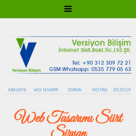
ANASAYFA
WEB TASARIMI
DOMAİN
HOSTİNG
BÖLGELER
Web Tasarımı Siirt
Şirvan