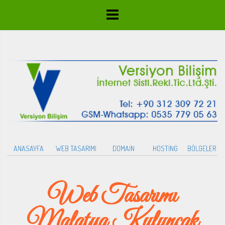
ANASAYFA
WEB TASARIMI
DOMAİN
HOSTİNG
BÖLGELER
Web Tasarımı
Malatya Kuluncak