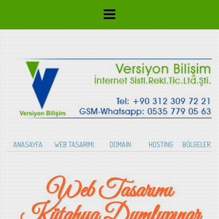
ANASAYFA
WEB TASARIMI
DOMAİN
HOSTİNG
BÖLGELER
Web Tasarımı
Kütahya Dumlupınar