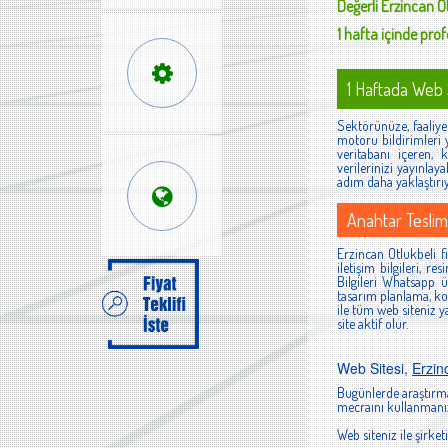
Değerli
Erzincan Ot
1 hafta içinde profe
1 Haftada Web S
Sektörünüze, faaliyet
motoru bildirimleri 
veritabanı içeren, 
verilerinizi yayınlaya
adım daha yaklaştırı
Anahtar Teslim
Erzincan Otlukbeli fi
iletişim bilgileri, r
Bilgileri Whatsapp ü
tasarım planlama, ko
ile tüm web siteniz y
site aktif olur.
Web Sitesi,
Erzin
Bugünlerde araştırma
mecraını kullanmanız
Web siteniz ile şirketi