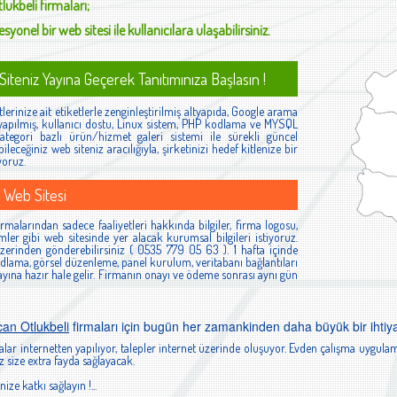
lukbeli
firmaları;
syonel bir web sitesi ile kullanıcılara ulaşabilirsiniz.
iteniz Yayına Geçerek Tanıtımınıza Başlasın !
lerinize ait etiketlerle zenginleştirilmiş altyapıda, Google arama
yapılmış, kullanıcı dostu, Linux sistem, PHP kodlama ve MYSQL
kategori bazlı ürün/hizmet galeri sistemi ile sürekli güncel
bileceğiniz web siteniz aracılığıyla, şirketinizi hedef kitlenize bir
yoruz.
 Web Sitesi
rmalarından sadece faaliyetleri hakkında bilgiler, firma logosu,
esimler gibi web sitesinde yer alacak kurumsal bilgileri istiyoruz.
zerinden gönderebilirsiniz ( 0535 779 05 63 ). 1 hafta içinde
dlama, görsel düzenleme, panel kurulum, veritabanı bağlantıları
ayına hazır hale gelir. Firmanın onayı ve ödeme sonrası aynı gün
can Otlukbeli
firmaları için bugün her zamankinden daha büyük bir ihtiy
lar internetten yapılıyor, talepler internet üzerinde oluşuyor. Evden çalışma uygulam
 size extra fayda sağlayacak.
nize katkı sağlayın !...