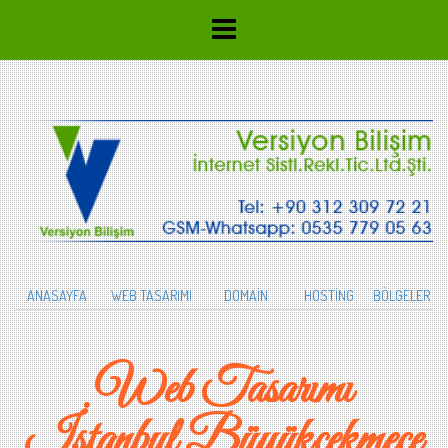
ANASAYFA
WEB TASARIMI
DOMAİN
HOSTİNG
BÖLGELER
Web Tasarımı
İstanbul Büyükçekmece