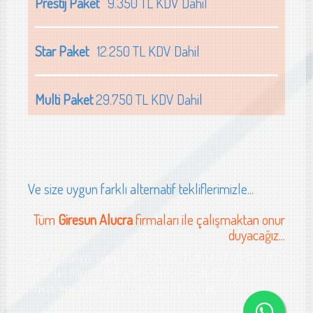
Prestij Paket
9.350 TL KDV Dahil
Star Paket
12.250 TL KDV Dahil
Multi Paket
29.750 TL KDV Dahil
Ve size uygun farklı alternatif tekliflerimizle...
Tüm
Giresun Alucra
firmaları ile çalışmaktan onur
duyacağız...
web tasarımı Giresun Alucra, internet sitesi tasarımı
Giresun Alucra, Giresun Alucra web tasarım
firmaları, Giresun Alucra web tasarımı