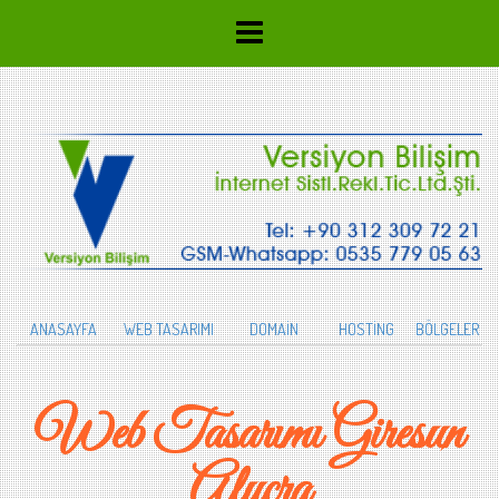
ANASAYFA
WEB TASARIMI
DOMAİN
HOSTİNG
BÖLGELER
Web Tasarımı Giresun
Alucra