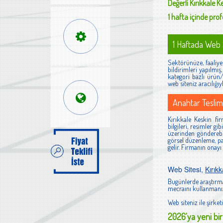
Değerli
Kırıkkale K
1 hafta içinde profe
1 Haftada Web S
Sektörünüze, faaliyet
bildirimleri yapılmı
kategori bazlı ürün/h
web siteniz aracılığıy
Anahtar Teslim
Kırıkkale Keskin fir
bilgileri, resimler g
üzerinden gönderebi
görsel düzenleme, pan
gelir. Firmanın onayı
Web Sitesi,
Kırık
Bugünlerde araştırma
mecraını kullanmanız
Web siteniz ile şirketi
2026'ya yeni bir 