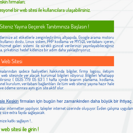
eskin
firmaları;
syonel bir web sitesi ile kullanıcılara ulaşabilirsiniz.
iteniz Yayına Geçerek Tanıtımınıza Başlasın !
lerinize ait etiketlerle zenginleştirilmiş altyapıda, Google arama motoru
ş, kullanıcı dostu, Linux sistem, PHP kodlama ve MYSQL veritabanı içeren,
izmet galeri sistemi ile sürekli güncel verilerinizi yayınlayabileceğiniz
la, şirketinizi hedef kitlenize bir adım daha yaklaştırıyoruz.
 Web Sitesi
malarından sadece faaliyetleri hakkında bilgiler, firma logosu, iletişim
ibi web sitesinde yer alacak kurumsal bilgileri istiyoruz. Bilgileri Whatsapp
lirsiniz ( 0535 779 05 63 ). 1 hafta içinde tasarım planlama, kodlama,
el kurulum, veritabanı bağlantıları ile tüm web siteniz yayına hazır hale
 ve ödeme sonrası aynı gün site aktif olur.
kale Keskin
firmaları için bugün her zamankinden daha büyük bir ihtiyaç.
lar internetten yapılıyor, talepler internet üzerinde oluşuyor. Evden çalışma uygulam
 size extra fayda sağlayacak.
nize katkı sağlayın !...
web sitesi ile girin !