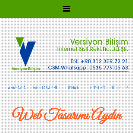
ANASAYFA
WEB TASARIMI
DOMAİN
HOSTİNG
BÖLGELER
Web Tasarımı Aydın