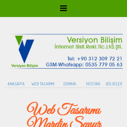
ANASAYFA
WEB TASARIMI
DOMAİN
HOSTİNG
BÖLGELER
Web Tasarımı
Mardin Savur