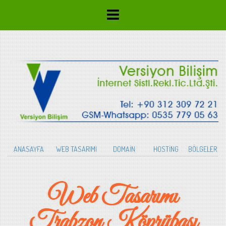
ANASAYFA
WEB TASARIMI
DOMAİN
HOSTİNG
BÖLGELER
Web Tasarımı
Trabzon Köprübaşı