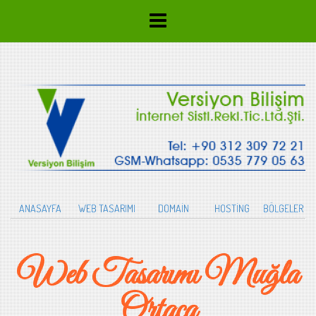
ANASAYFA
WEB TASARIMI
DOMAİN
HOSTİNG
BÖLGELER
Web Tasarımı Muğla
Ortaca