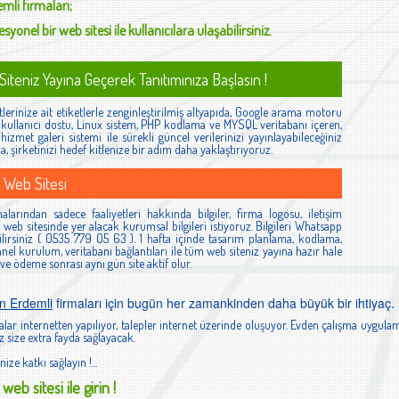
emli
firmaları;
syonel bir web sitesi ile kullanıcılara ulaşabilirsiniz.
iteniz Yayına Geçerek Tanıtımınıza Başlasın !
lerinize ait etiketlerle zenginleştirilmiş altyapıda, Google arama motoru
ş, kullanıcı dostu, Linux sistem, PHP kodlama ve MYSQL veritabanı içeren,
izmet galeri sistemi ile sürekli güncel verilerinizi yayınlayabileceğiniz
la, şirketinizi hedef kitlenize bir adım daha yaklaştırıyoruz.
 Web Sitesi
larından sadece faaliyetleri hakkında bilgiler, firma logosu, iletişim
ibi web sitesinde yer alacak kurumsal bilgileri istiyoruz. Bilgileri Whatsapp
lirsiniz ( 0535 779 05 63 ). 1 hafta içinde tasarım planlama, kodlama,
el kurulum, veritabanı bağlantıları ile tüm web siteniz yayına hazır hale
 ve ödeme sonrası aynı gün site aktif olur.
n Erdemli
firmaları için bugün her zamankinden daha büyük bir ihtiyaç.
lar internetten yapılıyor, talepler internet üzerinde oluşuyor. Evden çalışma uygulam
 size extra fayda sağlayacak.
nize katkı sağlayın !...
web sitesi ile girin !