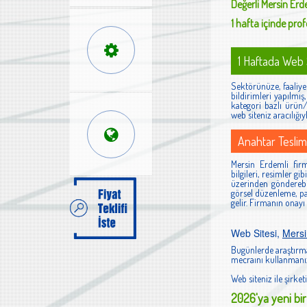
Değerli
Mersin Erd
1 hafta içinde profe
1 Haftada Web S
Sektörünüze, faaliyet
bildirimleri yapılmı
kategori bazlı ürün/h
web siteniz aracılığıy
Anahtar Teslim
Mersin Erdemli firma
bilgileri, resimler g
üzerinden gönderebi
görsel düzenleme, pan
gelir. Firmanın onayı
Web Sitesi,
Mersi
Bugünlerde araştırma
mecraını kullanmanız
Web siteniz ile şirketi
2026'ya yeni bir 