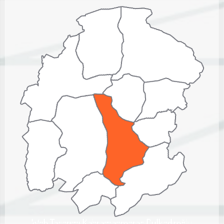
Web Tasarımı Kahramanmaraş Dulkadiroğlu