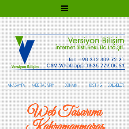
ANASAYFA
WEB TASARIMI
DOMAİN
HOSTİNG
BÖLGELER
Web Tasarımı
Kahramanmaraş