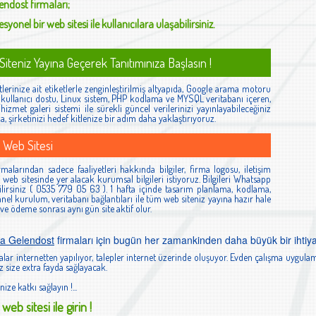
lendost
firmaları;
syonel bir web sitesi ile kullanıcılara ulaşabilirsiniz.
iteniz Yayına Geçerek Tanıtımınıza Başlasın !
lerinize ait etiketlerle zenginleştirilmiş altyapıda, Google arama motoru
ş, kullanıcı dostu, Linux sistem, PHP kodlama ve MYSQL veritabanı içeren,
izmet galeri sistemi ile sürekli güncel verilerinizi yayınlayabileceğiniz
la, şirketinizi hedef kitlenize bir adım daha yaklaştırıyoruz.
 Web Sitesi
rmalarından sadece faaliyetleri hakkında bilgiler, firma logosu, iletişim
ibi web sitesinde yer alacak kurumsal bilgileri istiyoruz. Bilgileri Whatsapp
lirsiniz ( 0535 779 05 63 ). 1 hafta içinde tasarım planlama, kodlama,
el kurulum, veritabanı bağlantıları ile tüm web siteniz yayına hazır hale
 ve ödeme sonrası aynı gün site aktif olur.
ta Gelendost
firmaları için bugün her zamankinden daha büyük bir ihtiy
lar internetten yapılıyor, talepler internet üzerinde oluşuyor. Evden çalışma uygulam
 size extra fayda sağlayacak.
nize katkı sağlayın !...
web sitesi ile girin !