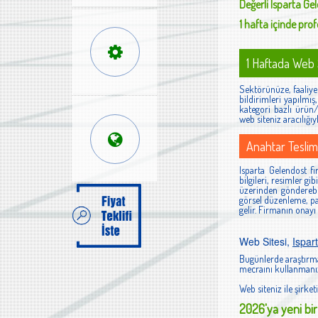
Değerli
Isparta Ge
1 hafta içinde profe
1 Haftada Web S
Sektörünüze, faaliyet
bildirimleri yapılmı
kategori bazlı ürün/h
web siteniz aracılığıy
Anahtar Teslim
Isparta Gelendost fi
bilgileri, resimler g
üzerinden gönderebi
görsel düzenleme, pan
gelir. Firmanın onayı
Web Sitesi,
Ispar
Bugünlerde araştırma
mecraını kullanmanız
Web siteniz ile şirketi
2026'ya yeni bir 