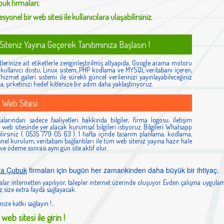
buk
firmaları;
syonel bir web sitesi ile kullanıcılara ulaşabilirsiniz.
iteniz Yayına Geçerek Tanıtımınıza Başlasın !
lerinize ait etiketlerle zenginleştirilmiş altyapıda, Google arama motoru
ş, kullanıcı dostu, Linux sistem, PHP kodlama ve MYSQL veritabanı içeren,
izmet galeri sistemi ile sürekli güncel verilerinizi yayınlayabileceğiniz
la, şirketinizi hedef kitlenize bir adım daha yaklaştırıyoruz.
 Web Sitesi
arından sadece faaliyetleri hakkında bilgiler, firma logosu, iletişim
ibi web sitesinde yer alacak kurumsal bilgileri istiyoruz. Bilgileri Whatsapp
lirsiniz ( 0535 779 05 63 ). 1 hafta içinde tasarım planlama, kodlama,
el kurulum, veritabanı bağlantıları ile tüm web siteniz yayına hazır hale
 ve ödeme sonrası aynı gün site aktif olur.
ra Çubuk
firmaları için bugün her zamankinden daha büyük bir ihtiyaç.
lar internetten yapılıyor, talepler internet üzerinde oluşuyor. Evden çalışma uygulam
 size extra fayda sağlayacak.
nize katkı sağlayın !...
web sitesi ile girin !