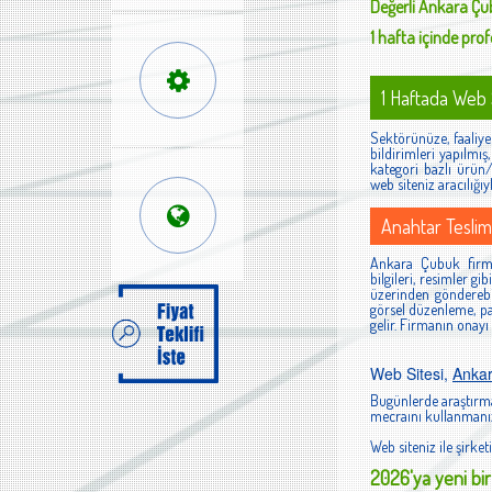
Değerli
Ankara Çu
1 hafta içinde profe
1 Haftada Web S
Sektörünüze, faaliyet
bildirimleri yapılmı
kategori bazlı ürün/h
web siteniz aracılığıy
Anahtar Teslim
Ankara Çubuk firmal
bilgileri, resimler g
üzerinden gönderebi
görsel düzenleme, pan
gelir. Firmanın onayı
Web Sitesi,
Anka
Bugünlerde araştırma
mecraını kullanmanız
Web siteniz ile şirketi
2026'ya yeni bir 