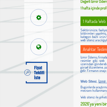
Değerli
İzmir Ödem
1 hafta içinde profe
1 Haftada Web S
Sektörünüze, faaliyet
bildirimleri yapılmı
kategori bazlı ürün/h
web siteniz aracılığıy
Anahtar Teslim
İzmir Ödemiş firmaları
resimler gibi web s
üzerinden gönderebi
görsel düzenleme, pan
gelir. Firmanın onayı
Web Sitesi,
İzmir
Bugünlerde araştırma
mecraını kullanmanız
Web siteniz ile şirketi
2026'ya yeni bir 