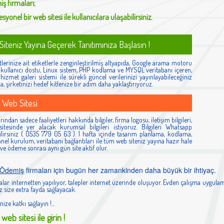
iş
firmaları;
syonel bir web sitesi ile kullanıcılara ulaşabilirsiniz.
iteniz Yayına Geçerek Tanıtımınıza Başlasın !
lerinize ait etiketlerle zenginleştirilmiş altyapıda, Google arama motoru
ş, kullanıcı dostu, Linux sistem, PHP kodlama ve MYSQL veritabanı içeren,
izmet galeri sistemi ile sürekli güncel verilerinizi yayınlayabileceğiniz
la, şirketinizi hedef kitlenize bir adım daha yaklaştırıyoruz.
 Web Sitesi
ndan sadece faaliyetleri hakkında bilgiler, firma logosu, iletişim bilgileri,
itesinde yer alacak kurumsal bilgileri istiyoruz. Bilgileri Whatsapp
lirsiniz ( 0535 779 05 63 ). 1 hafta içinde tasarım planlama, kodlama,
el kurulum, veritabanı bağlantıları ile tüm web siteniz yayına hazır hale
 ve ödeme sonrası aynı gün site aktif olur.
 Ödemiş
firmaları için bugün her zamankinden daha büyük bir ihtiyaç.
lar internetten yapılıyor, talepler internet üzerinde oluşuyor. Evden çalışma uygulam
 size extra fayda sağlayacak.
nize katkı sağlayın !...
web sitesi ile girin !