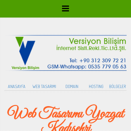
ANASAYFA
WEB TASARIMI
DOMAİN
HOSTİNG
BÖLGELER
Web Tasarımı Yozgat
Kadışehri