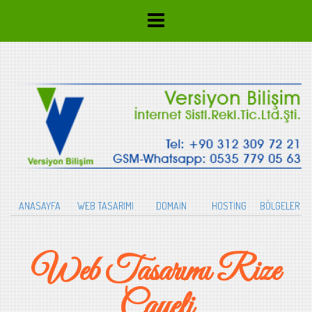
ANASAYFA
WEB TASARIMI
DOMAİN
HOSTİNG
BÖLGELER
Web Tasarımı Rize
Çayeli