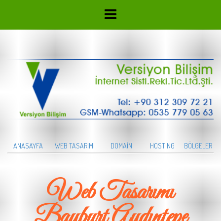
ANASAYFA
WEB TASARIMI
DOMAİN
HOSTİNG
BÖLGELER
Web Tasarımı
Bayburt Aydıntepe