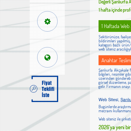
Değerli
Şanlıurfa 
1 hafta içinde profe
1 Haftada Web S
Sektörünüze, faaliyet
bildirimleri yapılmı
kategori bazlı ürün/h
web siteniz aracılığıy
Anahtar Teslim
Şanlıurfa Akçakale fi
bilgileri, resimler g
üzerinden gönderebi
görsel düzenleme, pan
gelir. Firmanın onayı
Web Sitesi,
Şanlı
Bugünlerde araştırma
mecraını kullanmanız
Web siteniz ile şirketi
2026'ya yeni bir 