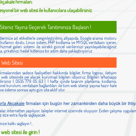
Akçakale
firmaları;
syonel bir web sitesi ile kullanıcılara ulaşabilirsiniz.
iteniz Yayına Geçerek Tanıtımınıza Başlasın !
lerinize ait etiketlerle zenginleştirilmiş altyapıda, Google arama motoru
ş, kullanıcı dostu, Linux sistem, PHP kodlama ve MYSQL veritabanı içeren,
izmet galeri sistemi ile sürekli güncel verilerinizi yayınlayabileceğiniz
la, şirketinizi hedef kitlenize bir adım daha yaklaştırıyoruz.
 Web Sitesi
rmalarından sadece faaliyetleri hakkında bilgiler, firma logosu, iletişim
ibi web sitesinde yer alacak kurumsal bilgileri istiyoruz. Bilgileri Whatsapp
lirsiniz ( 0535 779 05 63 ). 1 hafta içinde tasarım planlama, kodlama,
el kurulum, veritabanı bağlantıları ile tüm web siteniz yayına hazır hale
 ve ödeme sonrası aynı gün site aktif olur.
urfa Akçakale
firmaları için bugün her zamankinden daha büyük bir ihtiy
lar internetten yapılıyor, talepler internet üzerinde oluşuyor. Evden çalışma uygulam
 size extra fayda sağlayacak.
nize katkı sağlayın !...
web sitesi ile girin !