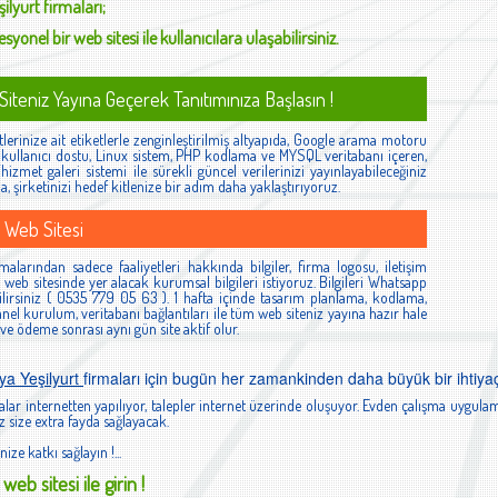
şilyurt
firmaları;
syonel bir web sitesi ile kullanıcılara ulaşabilirsiniz.
iteniz Yayına Geçerek Tanıtımınıza Başlasın !
lerinize ait etiketlerle zenginleştirilmiş altyapıda, Google arama motoru
ş, kullanıcı dostu, Linux sistem, PHP kodlama ve MYSQL veritabanı içeren,
izmet galeri sistemi ile sürekli güncel verilerinizi yayınlayabileceğiniz
la, şirketinizi hedef kitlenize bir adım daha yaklaştırıyoruz.
 Web Sitesi
rmalarından sadece faaliyetleri hakkında bilgiler, firma logosu, iletişim
ibi web sitesinde yer alacak kurumsal bilgileri istiyoruz. Bilgileri Whatsapp
lirsiniz ( 0535 779 05 63 ). 1 hafta içinde tasarım planlama, kodlama,
el kurulum, veritabanı bağlantıları ile tüm web siteniz yayına hazır hale
 ve ödeme sonrası aynı gün site aktif olur.
ya Yeşilyurt
firmaları için bugün her zamankinden daha büyük bir ihtiya
lar internetten yapılıyor, talepler internet üzerinde oluşuyor. Evden çalışma uygulam
 size extra fayda sağlayacak.
nize katkı sağlayın !...
web sitesi ile girin !