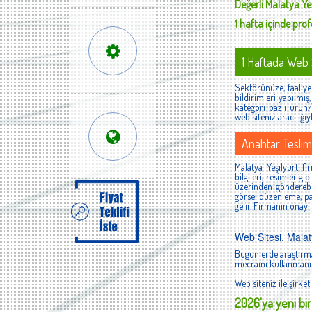
Değerli
Malatya Ye
1 hafta içinde profe
1 Haftada Web S
Sektörünüze, faaliyet
bildirimleri yapılmı
kategori bazlı ürün/h
web siteniz aracılığıy
Anahtar Teslim
Malatya Yeşilyurt fi
bilgileri, resimler g
üzerinden gönderebi
görsel düzenleme, pan
gelir. Firmanın onayı
Web Sitesi,
Malat
Bugünlerde araştırma
mecraını kullanmanız
Web siteniz ile şirketi
2026'ya yeni bir 