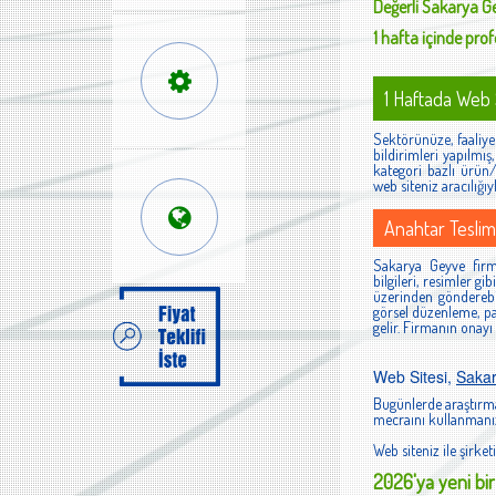
Değerli
Sakarya G
1 hafta içinde profe
1 Haftada Web S
Sektörünüze, faaliyet
bildirimleri yapılmı
kategori bazlı ürün/h
web siteniz aracılığıy
Anahtar Teslim
Sakarya Geyve firma
bilgileri, resimler g
üzerinden gönderebi
görsel düzenleme, pan
gelir. Firmanın onayı
Web Sitesi,
Saka
Bugünlerde araştırma
mecraını kullanmanız
Web siteniz ile şirketi
2026'ya yeni bir 