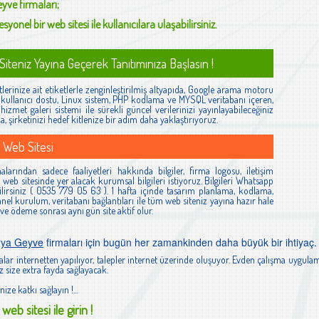
eyve
firmaları;
syonel bir web sitesi ile kullanıcılara ulaşabilirsiniz.
iteniz Yayına Geçerek Tanıtımınıza Başlasın !
lerinize ait etiketlerle zenginleştirilmiş altyapıda, Google arama motoru
ş, kullanıcı dostu, Linux sistem, PHP kodlama ve MYSQL veritabanı içeren,
izmet galeri sistemi ile sürekli güncel verilerinizi yayınlayabileceğiniz
la, şirketinizi hedef kitlenize bir adım daha yaklaştırıyoruz.
 Web Sitesi
larından sadece faaliyetleri hakkında bilgiler, firma logosu, iletişim
ibi web sitesinde yer alacak kurumsal bilgileri istiyoruz. Bilgileri Whatsapp
lirsiniz ( 0535 779 05 63 ). 1 hafta içinde tasarım planlama, kodlama,
el kurulum, veritabanı bağlantıları ile tüm web siteniz yayına hazır hale
 ve ödeme sonrası aynı gün site aktif olur.
rya Geyve
firmaları için bugün her zamankinden daha büyük bir ihtiyaç.
lar internetten yapılıyor, talepler internet üzerinde oluşuyor. Evden çalışma uygulam
 size extra fayda sağlayacak.
nize katkı sağlayın !...
web sitesi ile girin !