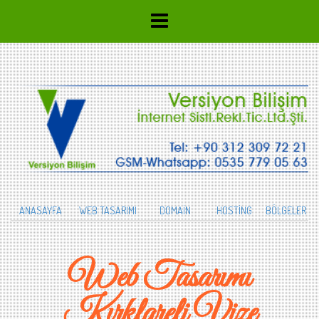
ANASAYFA
WEB TASARIMI
DOMAİN
HOSTİNG
BÖLGELER
Web Tasarımı
Kırklareli Vize