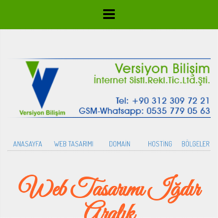
ANASAYFA
WEB TASARIMI
DOMAİN
HOSTİNG
BÖLGELER
Web Tasarımı Iğdır
Aralık