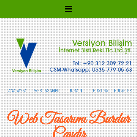
ANASAYFA
WEB TASARIMI
DOMAİN
HOSTİNG
BÖLGELER
Web Tasarımı Burdur
Çavdır