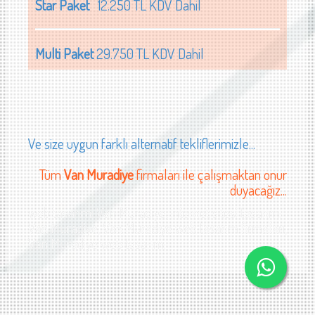
Star Paket
12.250 TL KDV Dahil
Multi Paket
29.750 TL KDV Dahil
Ve size uygun farklı alternatif tekliflerimizle...
Tüm
Van Muradiye
firmaları ile çalışmaktan onur
duyacağız...
web tasarımı Van Muradiye, internet sitesi tasarımı
Van Muradiye, Van Muradiye web tasarım firmaları,
Van Muradiye web tasarımı
Van doğalgaz sistemleri web sitesi tasarımı Van halı yıkama web sitesi tasarımı V