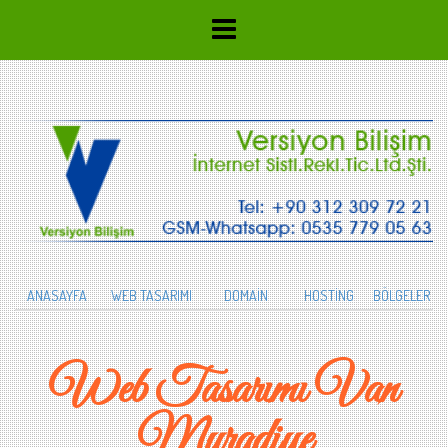
ANASAYFA
WEB TASARIMI
DOMAİN
HOSTİNG
BÖLGELER
Web Tasarımı Van
Muradiye