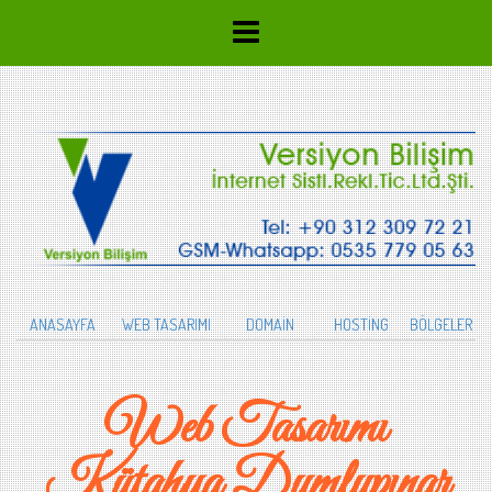
ANASAYFA
WEB TASARIMI
DOMAİN
HOSTİNG
BÖLGELER
Web Tasarımı
Kütahya Dumlupınar