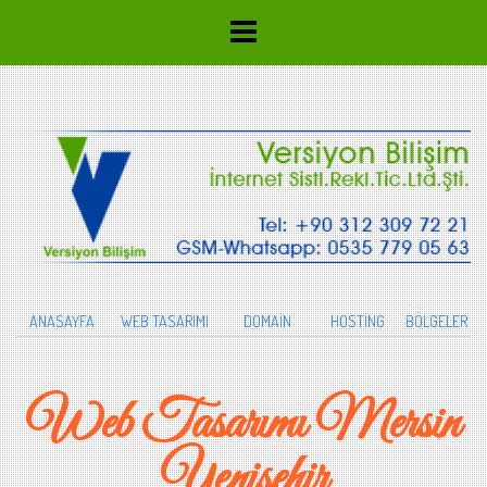
ANASAYFA
WEB TASARIMI
DOMAİN
HOSTİNG
BÖLGELER
Web Tasarımı Mersin
Yenişehir