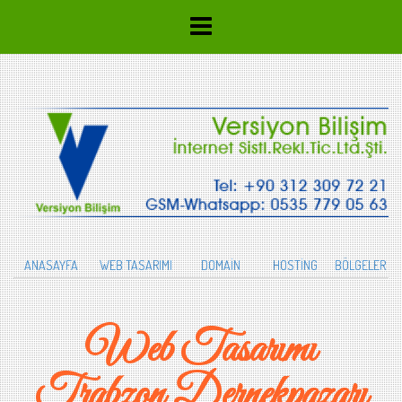
ANASAYFA
WEB TASARIMI
DOMAİN
HOSTİNG
BÖLGELER
Web Tasarımı
Trabzon Dernekpazarı