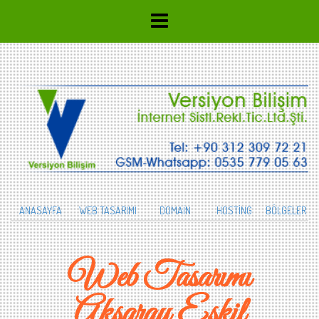
ANASAYFA
WEB TASARIMI
DOMAİN
HOSTİNG
BÖLGELER
Web Tasarımı
Aksaray Eskil