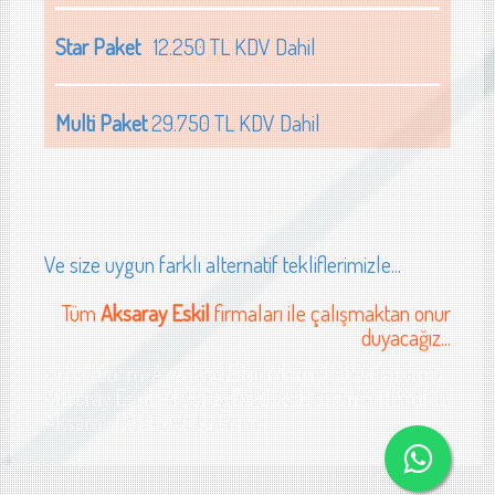
Star Paket
12.250 TL KDV Dahil
Multi Paket
29.750 TL KDV Dahil
Ve size uygun farklı alternatif tekliflerimizle...
Tüm
Aksaray Eskil
firmaları ile çalışmaktan onur
duyacağız...
web tasarımı Aksaray Eskil, internet sitesi tasarımı
Aksaray Eskil, Aksaray Eskil web tasarım firmaları,
Aksaray Eskil web tasarımı
ray Ağaçören cam sanayi web sitesi tasarımı Aksaray Ağaçören tekstil sanayi web site