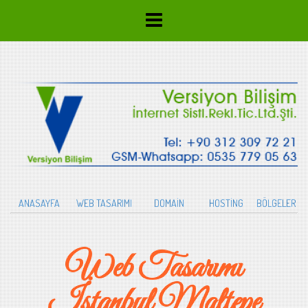
ANASAYFA
WEB TASARIMI
DOMAİN
HOSTİNG
BÖLGELER
Web Tasarımı
İstanbul Maltepe