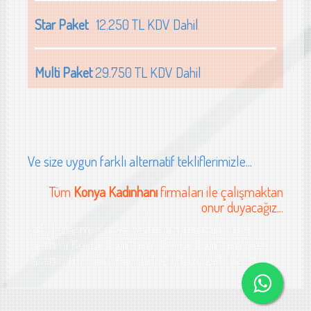
Star Paket
12.250 TL KDV Dahil
Multi Paket
29.750 TL KDV Dahil
Ve size uygun farklı alternatif tekliflerimizle...
Tüm
Konya Kadınhanı
firmaları ile çalışmaktan
onur duyacağız...
web tasarımı Konya Kadınhanı, internet sitesi
tasarımı Konya Kadınhanı, Konya Kadınhanı web
tasarım firmaları, Konya Kadınhanı web tasarımı
kina sanayi web sitesi tasarımı K