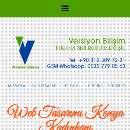
ANASAYFA
WEB TASARIMI
DOMAİN
HOSTİNG
BÖLGELER
Web Tasarımı Konya
Kadınhanı