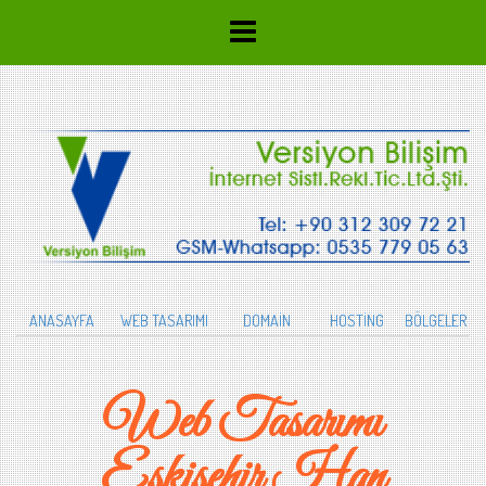
ANASAYFA
WEB TASARIMI
DOMAİN
HOSTİNG
BÖLGELER
Web Tasarımı
Eskişehir Han