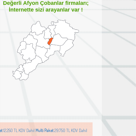
Değerli
Afyon Çobanlar
firmaları;
İnternette sizi arayanlar var !
et
12.250 TL KDV Dahil
Multi Paket
29.750 TL KDV Dahil