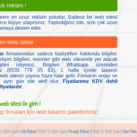
çok reklam !
arımı en ucuz reklam yoludur. Sadece bir web sitesi
rce kişiye ulaşırsınız. Yaptırdığınız site, size çok uzun
lamaya devam eder.
im Web Sitesi
ar
firmalarından sadece faaliyetleri hakkında bilgiler,
etişim bilgileri, resimler gibi web sitesinde yer alacak
ileri istiyoruz. Bilgileri Whatsapp üzerinden
iniz (0535 779 05 63). 1 hafta içinde tasarım
b siteniz yayına hazır hale gelir. Firmanın onayı ve
 aynı gün site aktif olur.
Fiyatlarımız KDV dahil
iyatlardır.
eb sitesi ile girin !
ar
firmaları için web tasarım paketlerimiz:
TL KDV Dahil
Elit Paket
7.950 TL KDV Dahil
Prestij Paket
9.350 TL KDV Dahil
Star Pak