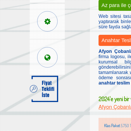
Az para ile 
Web sitesi tas
yaptırarak binle
süre fayda sağ
Anahtar Tesl
Afyon Çobanl
firma logosu, il
kurumsal bilg
gönderebilirs
tamamlanarak we
ödeme sonrası
anahtar teslim f
2024'e yeni bir w
Afyon Çobanl
Klas Paket
5.750 