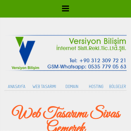
ANASAYFA
WEB TASARIMI
DOMAİN
HOSTİNG
BÖLGELER
Web Tasarımı Sivas
Gemerek