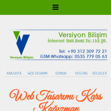
ANASAYFA
WEB TASARIMI
DOMAİN
HOSTİNG
BÖLGELER
Web Tasarımı Kars
Kağızman