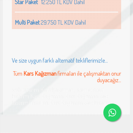
Star Paket
12.250 TL KDV Dahil
Multi Paket
29.750 TL KDV Dahil
Ve size uygun farklı alternatif tekliflerimizle...
Tüm
Kars Kağızman
firmaları ile çalışmaktan onur
duyacağız...
web tasarımı Kars Kağızman, internet sitesi
tasarımı Kars Kağızman, Kars Kağızman web
tasarım firmaları, Kars Kağızman web tasarımı
ars doğalgaz sistemleri web sitesi tasarımı Kars halı