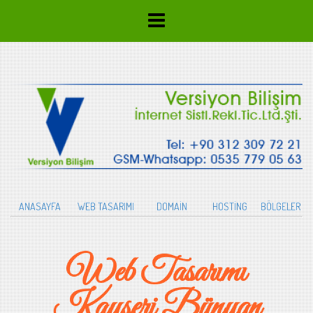
ANASAYFA
WEB TASARIMI
DOMAİN
HOSTİNG
BÖLGELER
Web Tasarımı
Kayseri Bünyan