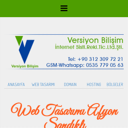
ANASAYFA
WEB TASARIMI
DOMAİN
HOSTİNG
BÖLGELER
Web Tasarımı Afyon
Sandıklı