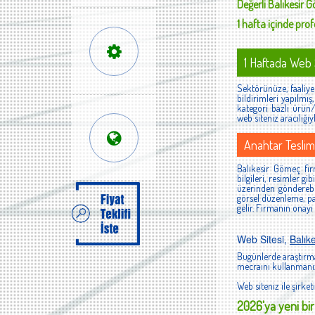
Değerli
Balıkesir 
1 hafta içinde profe
1 Haftada Web S
Sektörünüze, faaliyet
bildirimleri yapılmı
kategori bazlı ürün/h
web siteniz aracılığıy
Anahtar Teslim
Balıkesir Gömeç firm
bilgileri, resimler g
üzerinden gönderebi
görsel düzenleme, pan
gelir. Firmanın onayı
Web Sitesi,
Balık
Bugünlerde araştırma
mecraını kullanmanız
Web siteniz ile şirketi
2026'ya yeni bir 