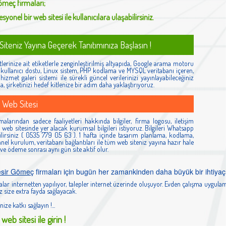
Gömeç
firmaları;
syonel bir web sitesi ile kullanıcılara ulaşabilirsiniz.
iteniz Yayına Geçerek Tanıtımınıza Başlasın !
lerinize ait etiketlerle zenginleştirilmiş altyapıda, Google arama motoru
ş, kullanıcı dostu, Linux sistem, PHP kodlama ve MYSQL veritabanı içeren,
izmet galeri sistemi ile sürekli güncel verilerinizi yayınlayabileceğiniz
la, şirketinizi hedef kitlenize bir adım daha yaklaştırıyoruz.
 Web Sitesi
alarından sadece faaliyetleri hakkında bilgiler, firma logosu, iletişim
ibi web sitesinde yer alacak kurumsal bilgileri istiyoruz. Bilgileri Whatsapp
lirsiniz ( 0535 779 05 63 ). 1 hafta içinde tasarım planlama, kodlama,
el kurulum, veritabanı bağlantıları ile tüm web siteniz yayına hazır hale
 ve ödeme sonrası aynı gün site aktif olur.
esir Gömeç
firmaları için bugün her zamankinden daha büyük bir ihtiyaç
lar internetten yapılıyor, talepler internet üzerinde oluşuyor. Evden çalışma uygulam
 size extra fayda sağlayacak.
nize katkı sağlayın !...
web sitesi ile girin !