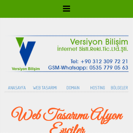
ANASAYFA
WEB TASARIMI
DOMAİN
HOSTİNG
BÖLGELER
Web Tasarımı Afyon
Evciler