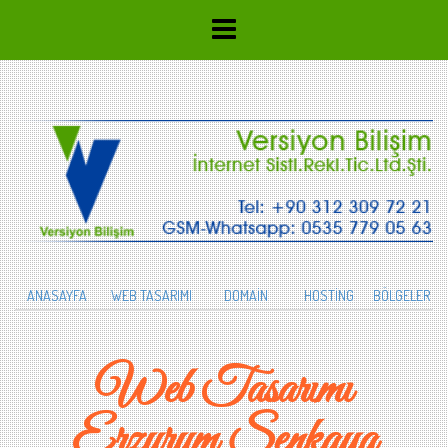
ANASAYFA
WEB TASARIMI
DOMAİN
HOSTİNG
BÖLGELER
Web Tasarımı
Erzurum Şenkaya