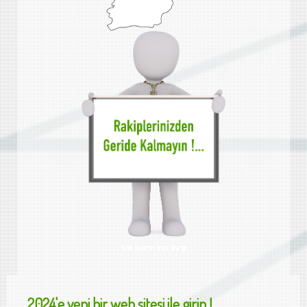
Web Tasarımı Sivas Divriği
2024'e yeni bir web sitesi ile girin !