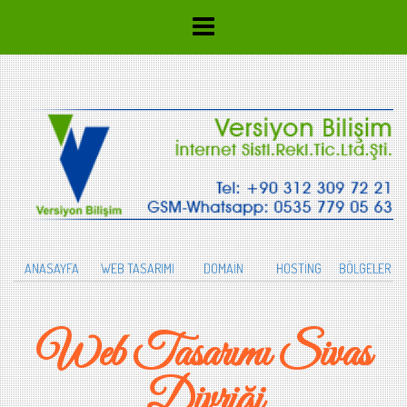
ANASAYFA
WEB TASARIMI
DOMAİN
HOSTİNG
BÖLGELER
Web Tasarımı Sivas
Divriği