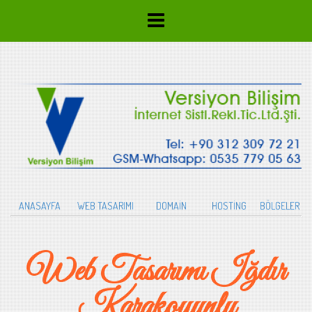
ANASAYFA
WEB TASARIMI
DOMAİN
HOSTİNG
BÖLGELER
Web Tasarımı Iğdır
Karakoyunlu