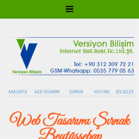
ANASAYFA
WEB TASARIMI
DOMAİN
HOSTİNG
BÖLGELER
Web Tasarımı Şırnak
Beytüşşebap