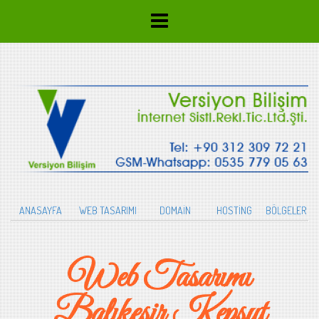
ANASAYFA
WEB TASARIMI
DOMAİN
HOSTİNG
BÖLGELER
Web Tasarımı
Balıkesir Kepsut