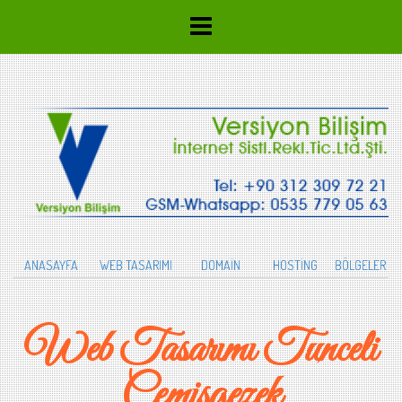
ANASAYFA
WEB TASARIMI
DOMAİN
HOSTİNG
BÖLGELER
Web Tasarımı Tunceli
Çemişgezek